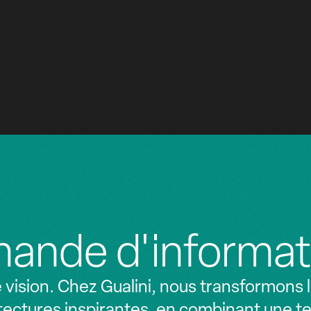
'État de Lille
Hôtel Cordusio
BUREAUX EXÉCUTIFS
DE 2021 À 2023
ande d'informat
vision. Chez Gualini, nous transformons le
ectures inspirantes, en combinant une t