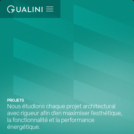
e
PROJETS
Nous étudions chaque projet architectural
avec rigueur afin d’en maximiser l’esthétique,
la fonctionnalité et la performance
énergétique.