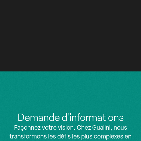
CENTRE MULTIFONCTIONNEL
Z
Z
Milanofiori
2011
MILAN
RÉSIDENTIEL, BUREAUX
Demande d'informations
Façonnez votre vision. Chez Gualini, nous
transformons les défis les plus complexes en