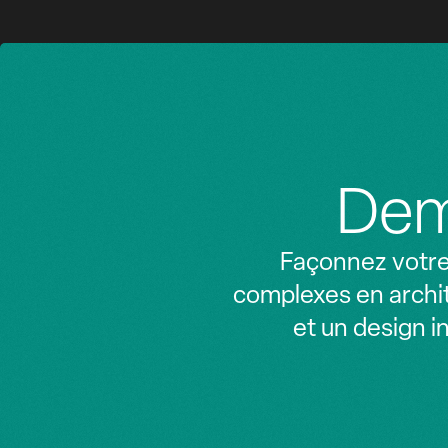
Z
Z
Dem
Façonnez votre 
complexes en archit
et un design i