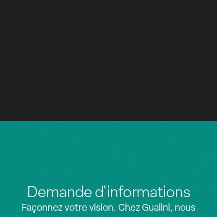
DE 2022 À 2023
LILLE
BUREAUX EXÉCUTIFS
Z
Z
Hôtel Cordusio
DE 2021 À 2023
MILAN
HÔTEL, COMMERCE DE DÉTAIL
Demande d'informations
Façonnez votre vision. Chez Gualini, nous