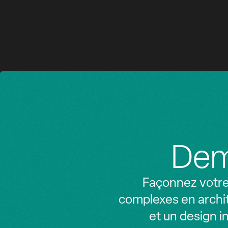
Z
Z
Dem
Façonnez votre 
complexes en archit
et un design i