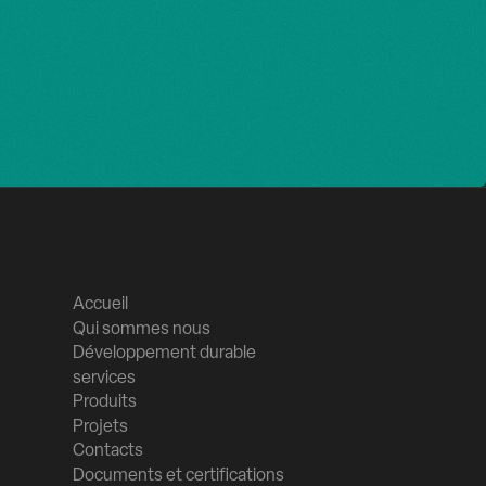
Accueil
Qui sommes nous
Développement durable
services
Produits
Projets
Contacts
Documents et certifications