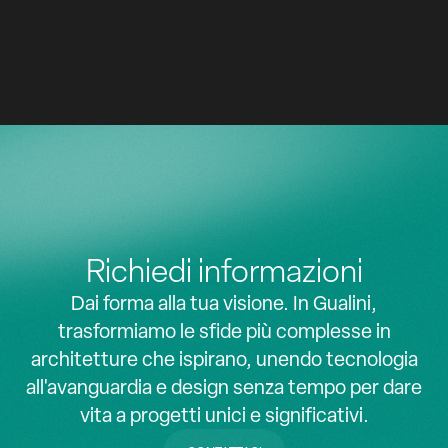
2021 - 2023
z
z
MILANO
HOTEL, RETAIL
Richiedi informazioni
Dai forma alla tua visione. In Gualini,
trasformiamo le sfide più complesse in
architetture che ispirano, unendo tecnologia
all'avanguardia e design senza tempo per dare
vita a progetti unici e significativi.