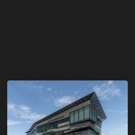
delle competenze, garantendo un ambiente di
lavoro trasparente e inclusivo.
SALUTE E SICUREZZA
Le persone sono il nostro bene più grande.
Valorizziamo le capacità e le competenze di
ognuno, le buone relazioni, la sicurezza e il
benessere nell’ambiente di lavoro. Attuiamo
ogni misura possibile volta a eliminare incidenti,
infortuni e malattie causate dall’attività
lavorativa, riducendo i rischi in tutte le sue
attività e mirando al raggiungimento dei più
elevati livelli di sensibilizzazione sull’argomento.