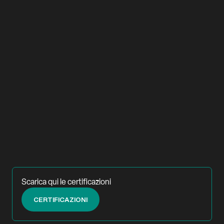
z
z
Scarica qui le certificazioni
CERTIFICAZIONI
GET IN TOUCH